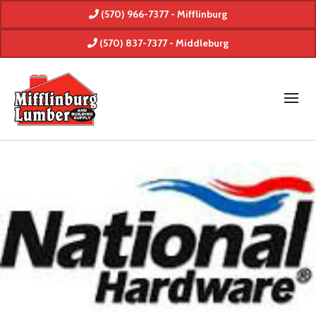
(570) 966-7377 - Mifflinburg
(570) 837-7377 - Middleburg